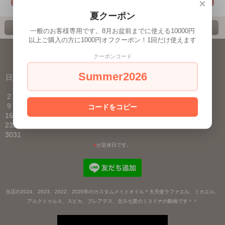
×
夏クーポン
ホーム
カート
ページ先頭へ
一般のお客様専用です。8月お盆前までに使える10000円
以上ご購入の方に1000円オフクーポン！1回だけ使えます
表示切替 : スマートフォン |
PC版
クーポンコード
2026年8月
Summer2026
日
月
火
水
木
金
土
1
2
3
4
5
6
7
8
9
10
11
12
13
14
15
コードをコピー
16
17
18
19
20
21
22
23
24
25
26
27
28
29
30
31
■
が定休日です。
当店の2024、2023、2022、2020年のカスタムメイドオイル＊大天使ラファエル、ミカエル、
アルクトゥルス、スピカ、プレアデス、北斗七星のミスドナの動画です＾＾