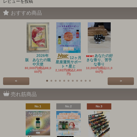
レビューを投稿
おすすめ商品
2026年
あなたの好
20
12ヶ月
版 あなたの龍
きな香り、苦手
新作 アン
星座運気サポー
や天使
な香り
ントメ
ト＊星と
80,000円(税込88,0
10,000円(税込11,0
3,636円(税込4
2,182円(税込2,400
00円)
00円)
円)
円)
<
>
売れ筋商品
No.1
No.2
No.3
No.4