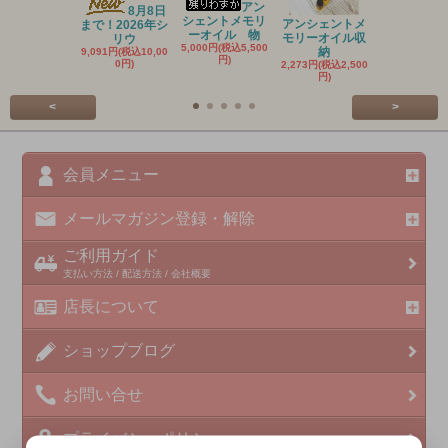
アン
8月8日
シェントメモリ
アンシェントメ
月とハーブ
まで！2026年シ
ーオイル 物
モリーオイル収
塩 バスソ
リウ
5,000円(税込5,500
納
1,180円(税込1
9,091円(税込10,00
円)
円)
0円)
2,273円(税込2,500
円)
<
>
会員メニュー
メールマガジン登録・解除
ご利用ガイド
支払い方法 / 配送方法 / 会社概要
店長について
ショップブログ
お問い合せ
プライバシーポリシー