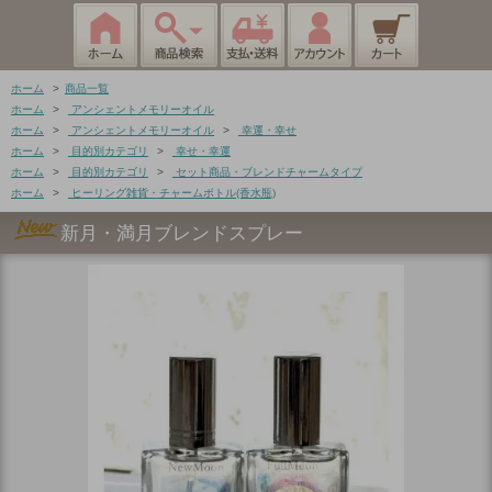
ホーム
>
商品一覧
ホーム
>
アンシェントメモリーオイル
ホーム
>
アンシェントメモリーオイル
>
幸運・幸せ
ホーム
>
目的別カテゴリ
>
幸せ・幸運
ホーム
>
目的別カテゴリ
>
セット商品・ブレンドチャームタイプ
ホーム
>
ヒーリング雑貨・チャームボトル(香水瓶)
新月・満月ブレンドスプレー