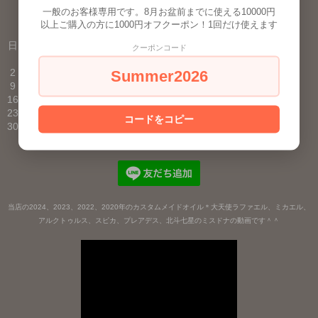
表示切替 : スマートフォン |
PC版
一般のお客様専用です。8月お盆前までに使える10000円
以上ご購入の方に1000円オフクーポン！1回だけ使えます
2026年8月
日
月
火
水
木
金
土
クーポンコード
1
2
3
4
5
6
7
8
Summer2026
9
10
11
12
13
14
15
16
17
18
19
20
21
22
23
24
25
26
27
28
29
コードをコピー
30
31
■
が定休日です。
当店の2024、2023、2022、2020年のカスタムメイドオイル＊大天使ラファエル、ミカエル、
アルクトゥルス、スピカ、プレアデス、北斗七星のミスドナの動画です＾＾