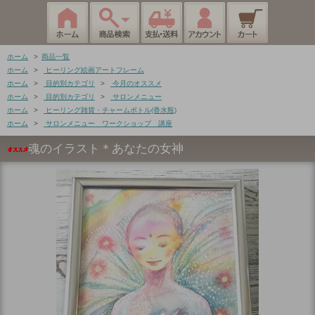
ホーム
>
商品一覧
ホーム
>
ヒーリング絵画アートフレーム
ホーム
>
目的別カテゴリ
>
今月のオススメ
ホーム
>
目的別カテゴリ
>
サロンメニュー
ホーム
>
ヒーリング雑貨・チャームボトル(香水瓶)
ホーム
>
サロンメニュー ワークショップ 講座
魂のイラスト＊あなたの女神