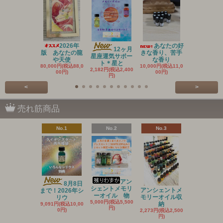
2026年
あなたの好
20
12ヶ月
版 あなたの龍
きな香り、苦手
新作 アン
星座運気サポー
や天使
な香り
ントメ
ト＊星と
80,000円(税込88,0
10,000円(税込11,0
3,636円(税込4
2,182円(税込2,400
00円)
00円)
円)
円)
<
>
売れ筋商品
No.1
No.2
No.3
No.4
アン
8月8日
シェントメモリ
アンシェントメ
月とハーブ
まで！2026年シ
ーオイル 物
モリーオイル収
塩 バスソ
リウ
5,000円(税込5,500
納
1,180円(税込1
9,091円(税込10,00
円)
円)
0円)
2,273円(税込2,500
円)