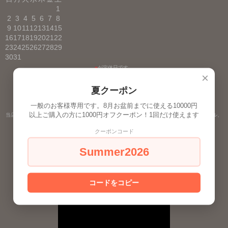
1
2
3
4
5
6
7
8
9
10
11
12
13
14
15
16
17
18
19
20
21
22
23
24
25
26
27
28
29
30
31
■
が定休日です。
×
夏クーポン
一般のお客様専用です。8月お盆前までに使える10000円
以上ご購入の方に1000円オフクーポン！1回だけ使えます
当店の2024、2023、2022、2020年のカスタムメイドオイル＊大天使ラファエル、ミカエル、
アルクトゥルス、スピカ、プレアデス、北斗七星のミスドナの動画です＾＾
クーポンコード
Summer2026
コードをコピー