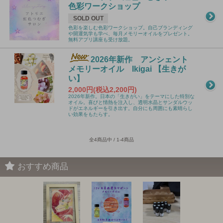
色彩ワークショップ
SOLD OUT
色彩を楽しむ色彩ワークショップ。自己ブランディング
や開運気学も学べ、毎月メモリーオイルをプレゼント。
無料アプリ講座も受け放題。
2026年新作 アンシェント
メモリーオイル Ikigai 【生きが
い】
2,000円(税込2,200円)
2026年新作。日本の「生きがい」をテーマにした特別な
オイル。喜びと情熱を注入し、透明水晶とサンダルウッ
ドがエネルギーを引き出す。自分にも周囲にも素晴らし
い効果をもたらす。
全4商品中 / 1-4商品
おすすめ商品