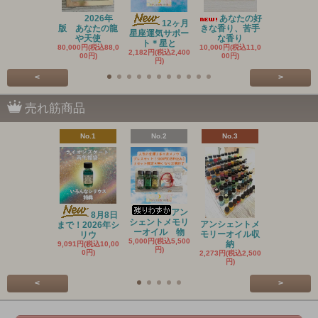
2026年
あなたの好
20
12ヶ月
版 あなたの龍
きな香り、苦手
新作 アン
星座運気サポー
や天使
な香り
ントメ
ト＊星と
80,000円(税込88,0
10,000円(税込11,0
3,636円(税込4
2,182円(税込2,400
00円)
00円)
円)
円)
<
>
売れ筋商品
No.1
No.2
No.3
No.4
アン
8月8日
シェントメモリ
アンシェントメ
月とハーブ
まで！2026年シ
ーオイル 物
モリーオイル収
塩 バスソ
リウ
5,000円(税込5,500
納
1,180円(税込1
9,091円(税込10,00
円)
円)
0円)
2,273円(税込2,500
円)
<
>