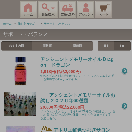
ホーム
>
目的別カテゴリ
>
サポート・バランス
サポート・バランス
おすすめ順
価格順
新着順
アンシェントメモリーオイル Drag
on ドラゴン
1,818円(税込2,000円)
他のオイルと組み合わせることで、パワフルなエネルギ
ーを実現するDragonオイル。
アンシェントメモリーオイルお
試し２０２６年60種類
20,000円(税込22,000円)
アンシェントメモリーオイル2026年の62種類セット。全
ての香りを試せる贅沢な体験。ボトル付きカードで香り
を楽しもう。
アトリエ虹色つむぎサロン