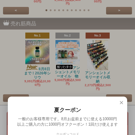
00円)
00円)
円)
円)
<
>
売れ筋商品
No.1
No.2
No.3
No.4
アン
8月8日
シェントメモリ
アンシェントメ
月とハーブ
まで！2026年シ
ーオイル 物
モリーオイル収
塩 バスソ
リウ
5,000円(税込5,500
納
1,180円(税込1
9,091円(税込10,00
円)
円)
0円)
2,273円(税込2,500
円)
<
>
×
夏クーポン
会員メニュー
一般のお客様専用です。8月お盆前までに使える10000円
以上ご購入の方に1000円オフクーポン！1回だけ使えます
メールマガジン登録・解除
クーポンコード