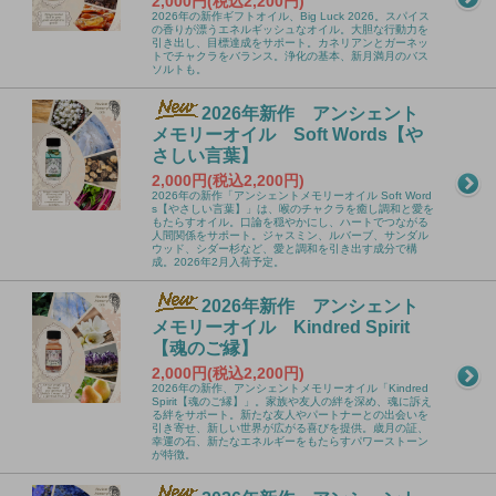
2,000円(税込2,200円)
2026年の新作ギフトオイル、Big Luck 2026。スパイス
の香りが漂うエネルギッシュなオイル。大胆な行動力を
引き出し、目標達成をサポート。カネリアンとガーネッ
トでチャクラをバランス。浄化の基本、新月満月のバス
ソルトも。
2026年新作 アンシェント
メモリーオイル Soft Words【や
さしい言葉】
2,000円(税込2,200円)
2026年の新作「アンシェントメモリーオイル Soft Word
s【やさしい言葉】」は、喉のチャクラを癒し調和と愛を
もたらすオイル。口論を穏やかにし、ハートでつながる
人間関係をサポート。ジャスミン、ルバーブ、サンダル
ウッド、シダー杉など、愛と調和を引き出す成分で構
成。2026年2月入荷予定。
2026年新作 アンシェント
メモリーオイル Kindred Spirit
【魂のご縁】
2,000円(税込2,200円)
2026年の新作、アンシェントメモリーオイル「Kindred
Spirit【魂のご縁】」。家族や友人の絆を深め、魂に訴え
る絆をサポート。新たな友人やパートナーとの出会いを
引き寄せ、新しい世界が広がる喜びを提供。歳月の証、
幸運の石、新たなエネルギーをもたらすパワーストーン
が特徴。