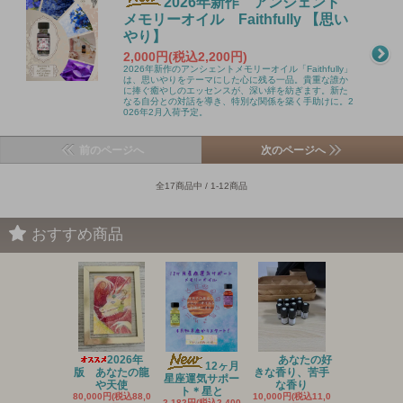
2026年新作 アンシェント
メモリーオイル Faithfully 【思い
やり】
2,000円(税込2,200円)
2026年新作のアンシェントメモリーオイル「Faithfully」
は、思いやりをテーマにした心に残る一品。貴重な誰か
に捧ぐ癒やしのエッセンスが、深い絆を紡ぎます。新た
なる自分との対話を導き、特別な関係を築く手助けに。2
026年2月入荷予定。
前のページへ
次のページへ
全17商品中 / 1-12商品
おすすめ商品
2026年
あなたの好
20
12ヶ月
版 あなたの龍
きな香り、苦手
新作 アン
星座運気サポー
や天使
な香り
ントメ
ト＊星と
80,000円(税込88,0
10,000円(税込11,0
3,636円(税込4
2,182円(税込2,400