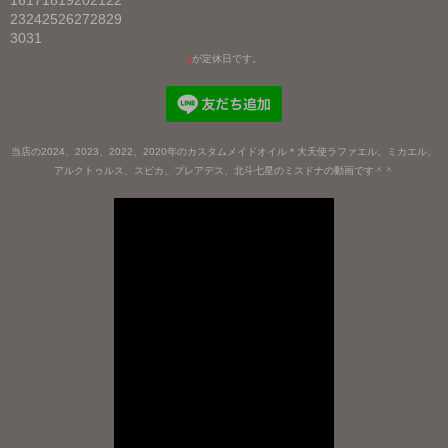
16
17
18
19
20
21
22
23
24
25
26
27
28
29
30
31
■
が定休日です。
当店の2024、2023、2022、2020年のカスタムメイドオイル＊大天使ラファエル、ミカエル、
アルクトゥルス、スピカ、プレアデス、北斗七星のミスドナの動画です＾＾