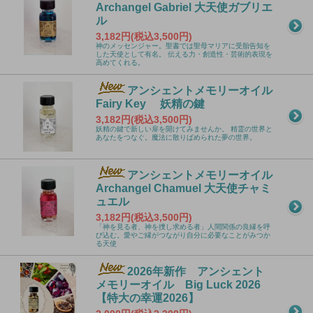
Archangel Gabriel 大天使ガブリエ
ル
3,182円(税込3,500円)
神のメッセンジャー。聖書では聖母マリアに受胎告知を
した天使として有名。 伝える力・創造性・芸術的表現を
高めてくれる。
アンシェントメモリーオイル
Fairy Key 妖精の鍵
3,182円(税込3,500円)
妖精の鍵で新しい扉を開けてみませんか。 精霊の世界と
あなたをつなぐ。魔法に散りばめられた夢の世界。
アンシェントメモリーオイル
Archangel Chamuel 大天使チャミ
ュエル
3,182円(税込3,500円)
「神を見る者、神を捜し求める者」人間関係の良縁を呼
び込む。愛やご縁がつながり自分に必要なことがみつか
る天使
2026年新作 アンシェント
メモリーオイル Big Luck 2026
【特大の幸運2026】