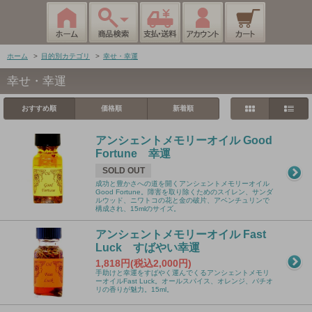
ホーム
>
目的別カテゴリ
>
幸せ・幸運
幸せ・幸運
おすすめ順
価格順
新着順
アンシェントメモリーオイル Good
Fortune 幸運
SOLD OUT
成功と豊かさへの道を開くアンシェントメモリーオイル
Good Fortune。障害を取り除くためのスイレン、サンダ
ルウッド、ニワトコの花と金の破片、アベンチュリンで
構成され、15mlのサイズ。
アンシェントメモリーオイル Fast
Luck すばやい幸運
1,818円(税込2,000円)
手助けと幸運をすばやく運んでくるアンシェントメモリ
ーオイルFast Luck。オールスパイス、オレンジ、パチオ
リの香りが魅力。15ml。