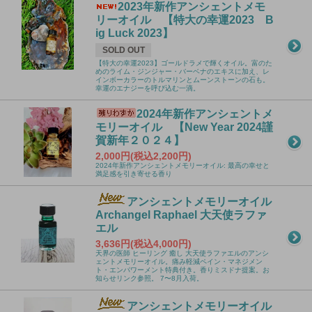
2023年新作アンシェントメモ
リーオイル 【特大の幸運2023 B
ig Luck 2023】
SOLD OUT
【特大の幸運2023】ゴールドラメで輝くオイル。富のた
めのライム・ジンジャー・バーベナのエキスに加え、レ
インボーカラーのトルマリンとムーンストーンの石も。
幸運のエナジーを呼び込む一滴。
2024年新作アンシェントメ
モリーオイル 【New Year 2024謹
賀新年２０２４】
2,000円(税込2,200円)
2024年新作アンシェントメモリーオイル: 最高の幸せと
満足感を引き寄せる香り
アンシェントメモリーオイル
Archangel Raphael 大天使ラファ
エル
3,636円(税込4,000円)
天界の医師 ヒーリング 癒し 大天使ラファエルのアンシ
ェントメモリーオイル。痛み軽減ペイン・マネジメン
ト・エンパワーメント特典付き。香りミスドナ提案。お
知らせリンク参照。 7〜8月入荷。
アンシェントメモリーオイル