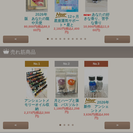
2026年
あなたの好
20
12ヶ月
版 あなたの龍
きな香り、苦手
新作 アン
星座運気サポー
や天使
な香り
ントメ
ト＊星と
80,000円(税込88,0
10,000円(税込11,0
3,636円(税込4
2,182円(税込2,400
00円)
00円)
円)
円)
<
>
売れ筋商品
No.1
No.2
No.3
No.4
アンシェントメ
月とハーブと藻
2026年
ア
モリーオイル収
塩 バスソルト
新作 アンシェ
ェントメモ
納
1,180円(税込1,298
ントメ
オイル A
円)
2,273円(税込2,500
3,636円(税込4,000
3,636円(税込4
円)
円)
円)
<
>