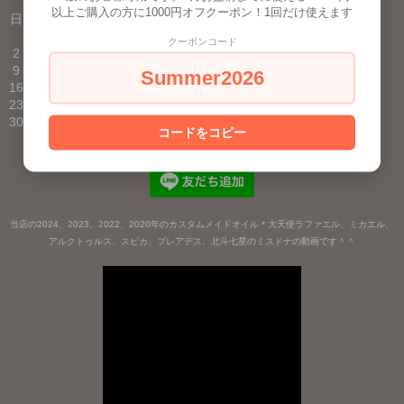
2026年8月
以上ご購入の方に1000円オフクーポン！1回だけ使えます
日
月
火
水
木
金
土
1
クーポンコード
2
3
4
5
6
7
8
9
10
11
12
13
14
15
Summer2026
16
17
18
19
20
21
22
23
24
25
26
27
28
29
30
31
コードをコピー
■
が定休日です。
当店の2024、2023、2022、2020年のカスタムメイドオイル＊大天使ラファエル、ミカエル、
アルクトゥルス、スピカ、プレアデス、北斗七星のミスドナの動画です＾＾