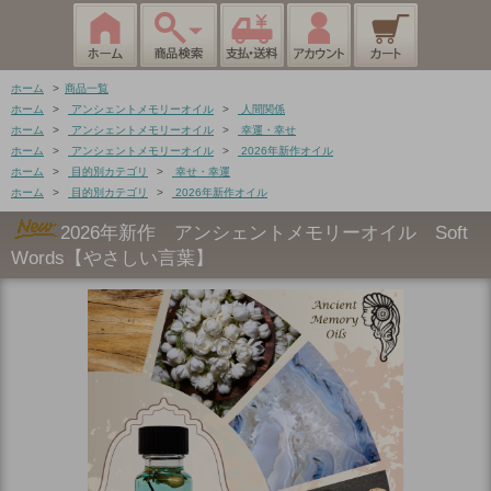
ホーム
>
商品一覧
ホーム
>
アンシェントメモリーオイル
>
人間関係
ホーム
>
アンシェントメモリーオイル
>
幸運・幸せ
ホーム
>
アンシェントメモリーオイル
>
2026年新作オイル
ホーム
>
目的別カテゴリ
>
幸せ・幸運
ホーム
>
目的別カテゴリ
>
2026年新作オイル
2026年新作 アンシェントメモリーオイル Soft
Words【やさしい言葉】