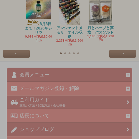
8月8日
アンシェントメ
月とハーブと藻
まで！2026年シ
20
モリーオイル収
塩 バスソルト
リウ
新作 アン
納
1,180円(税込1,298
9,091円(税込10,00
ントメ
円)
0円)
2,273円(税込2,500
3,636円(税込4
円)
円)
<
>
会員メニュー
メールマガジン登録・解除
ご利用ガイド
支払い方法 / 配送方法 / 会社概要
店長について
ショップブログ