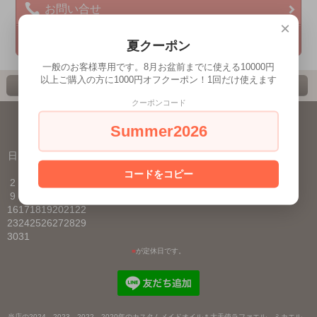
お問い合せ
×
プライバシーポリシー
夏クーポン
一般のお客様専用です。8月お盆前までに使える10000円
以上ご購入の方に1000円オフクーポン！1回だけ使えます
ホーム
カート
ページ先頭へ
クーポンコード
表示切替 : スマートフォン |
PC版
Summer2026
2026年8月
日
月
火
水
木
金
土
1
コードをコピー
2
3
4
5
6
7
8
9
10
11
12
13
14
15
16
17
18
19
20
21
22
23
24
25
26
27
28
29
30
31
■
が定休日です。
当店の2024、2023、2022、2020年のカスタムメイドオイル＊大天使ラファエル、ミカエル、