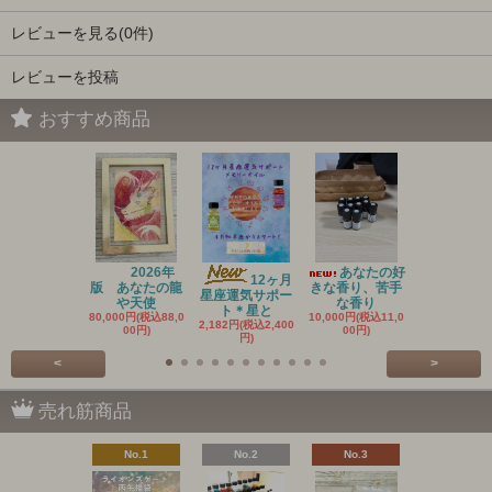
レビューを見る(0件)
レビューを投稿
おすすめ商品
2026年
あなたの好
20
12ヶ月
版 あなたの龍
きな香り、苦手
新作 アン
星座運気サポー
や天使
な香り
ントメ
ト＊星と
80,000円(税込88,0
10,000円(税込11,0
3,636円(税込4
2,182円(税込2,400
00円)
00円)
円)
円)
<
>
売れ筋商品
No.1
No.2
No.3
No.4