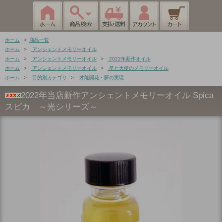
ホーム
>
商品一覧
ホーム
>
アンシェントメモリーオイル
ホーム
>
アンシェントメモリーオイル
>
2022年新作オイル
ホーム
>
アンシェントメモリーオイル
>
星と天使のメモリーオイル
ホーム
>
目的別カテゴリ
>
才能開花・夢の実現
2022年当店新作アンシェントメモリーオイル Spica
スピカ ～光シリーズ～