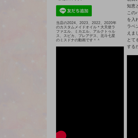
知恵
この
を入
当店の2024、2023、2022、2020年
ラベ
のカスタムメイドオイル＊大天使ラ
ファエル、ミカエル、アルクトゥル
えま
ス、スピカ、プレアデス、北斗七星
とて
のミスドナの動画です＾＾
する