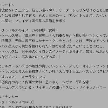
ーワード＞
階波動を引き上げる、新しい道へ導く、リーダーシップが取れることは
カとは夫婦星として有名。春の大三角の一つ（アルクトゥルス、スピカ
ト占星術、ブレイディ著恒星占星術を参考※
ルクトゥルスのイメージの神様・女神：
クトゥルス星人（魔王尊＊鞍馬山＊天狗※金星から舞い降りたとなって
、猿田彦（天狗→魔王尊→サナートクマラということは、天狗はアルク
ゥルス星人から兵法を授けられた？修行を受けた？ということになる。
クトゥルスは、射手座のケイロンのイメージもあります。知性、智恵と
つなげていく。高次元とのつなぎの星。）
にアルクトゥルスとの相性の良いアンシェントメモリーオイル＞ブレン
ートラルになり人生を前進させたい時＊大天使ミカエル・スピカ（スピカ
がオススメ）・オーラクレンズ
関係良好の為に＊内面の女神・思いやり・シヴァ・平和な家
ヤーセルフとつながる・サイキックの開花＊スピカ・サイキックパワー
スドナよりー
クトゥルス Arcturus】
の星。自分の技能や知識を信じることを助けます。