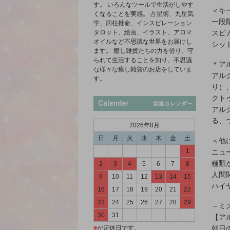
す。 いろんなツールで生活がしやす
＜キ
くなることを実感。 占星術、九星気
一段
学、四柱推命、インスピレーション
タロット、絵画、イラスト、アロマ
スピ
オイルなど不思議な世界をお届けし
シッ
ます。 癒し雑貨たちの力を借り、守
られて生活することを知り、不思議
＊ア
な様々な癒し雑貨のお店をしていま
アル
す。
り）
クト
アル
る、
2026年8月
日
月
火
水
木
金
土
＜他
1
ニュ
種類
2
3
4
5
6
7
8
人間
9
10
11
12
13
14
15
ハイ
16
17
18
19
20
21
22
23
24
25
26
27
28
29
－ミ
30
31
【アル
■
が定休日です。
朝日