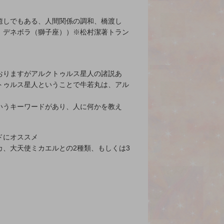
癒しでもある、人間関係の調和、橋渡し
、デネボラ（獅子座））※松村潔著トラン
おりますがアルクトゥルス星人の諸説あ
トゥルス星人ということで牛若丸は、アル
いうキーワードがあり、人に何かを教え
ドにオススメ
、大天使ミカエルとの2種類、もしくは3