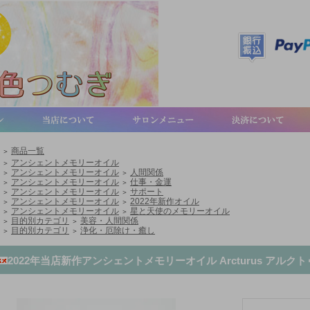
商品一覧
＞
アンシェントメモリーオイル
＞
アンシェントメモリーオイル
人間関係
＞
＞
アンシェントメモリーオイル
仕事・金運
＞
＞
アンシェントメモリーオイル
サポート
＞
＞
アンシェントメモリーオイル
2022年新作オイル
＞
＞
アンシェントメモリーオイル
星と天使のメモリーオイル
＞
＞
目的別カテゴリ
美容・人間関係
＞
＞
目的別カテゴリ
浄化・厄除け・癒し
＞
＞
2022年当店新作アンシェントメモリーオイル Arcturus アル