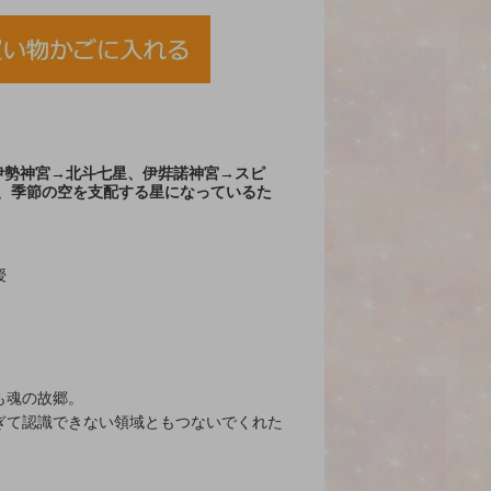
伊勢神宮→北斗七星、伊弉諾神宮→スピ
、季節の空を支配する星になっているた
授
も魂の故郷。
ぎて認識できない領域ともつないでくれた