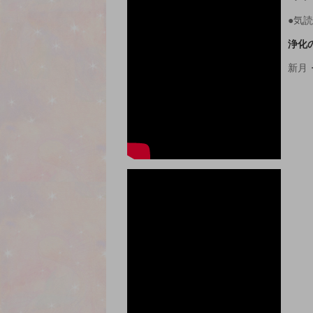
●気
浄化
新月