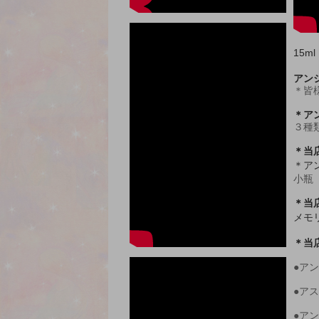
15ml
アン
＊皆
＊ア
３種
＊当
＊ア
小瓶
＊当
メモ
＊当
●ア
●ア
●ア