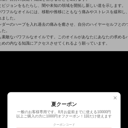
とビジョンをもたらし、闇や未知の領域を開拓し新しい道を示します。
パワフルなオイルには、移動や推移にともなう痛みやストレスを緩和し
れました。
ンダーのハーブを入れ過去の痛みを癒させ、自分のハイヤーセルフとの
した。
も素敵なパワフルなオイルです。このオイルがあなたにあなたの求める
ための内なる知識にアクセスさせてくれるよう願っています。
×
夏クーポン
一般のお客様専用です。8月お盆前までに使える10000円
以上ご購入の方に1000円オフクーポン！1回だけ使えます
クーポンコード