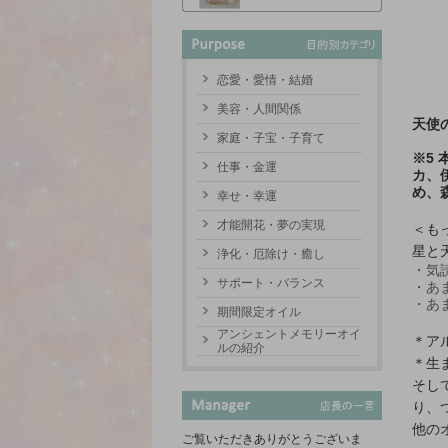
恋愛・愛情・結婚
美容・人間関係
天使
家庭・子宝・子育て
※5
仕事・金運
カ、
め、
幸せ・幸運
才能開花・夢の実現
＜も
星と
浄化・厄除け・癒し
・気
サポート・バランス
・あ
・あ
期間限定オイル
アンシェントメモリーオイ
＊ア
ルの紹介
＊生
そし
り、
他の
ご覧いただきありがとうございま