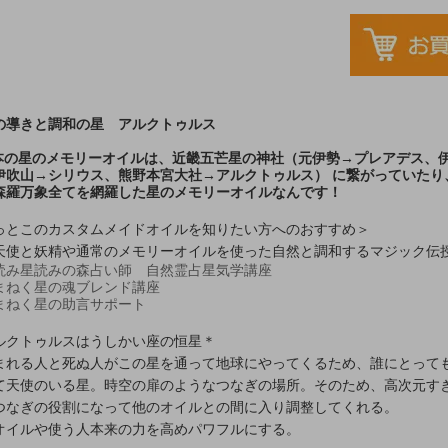
の導きと調和の星 アルクトゥルス
 本の星のメモリーオイルは、近畿五芒星の神社（元伊勢→プレアデス、
伊吹山→シリウス、熊野本宮大社→アルクトゥルス） に繋がっていたり
森羅万象全てを網羅した星のメモリーオイルなんです！
っとこのカスタムメイドオイルを知りたい方へのおすすめ＞
天使と妖精や通常のメモリーオイルを使った自然と調和するマジック伝
読み星読みの森占い師 自然霊占星気学講座
まねく星の魂ブレンド講座
まねく星の助言サポート
ルクトゥルスはうしかい座の恒星＊
まれる人と死ぬ人がこの星を通って地球にやってくるため、誰にとって
て天使のいる星。時空の扉のようなつなぎの場所。そのため、高次元す
つなぎの役割になって他のオイルとの間に入り調整してくれる。
オイルや使う人本来の力を高めパワフルにする。