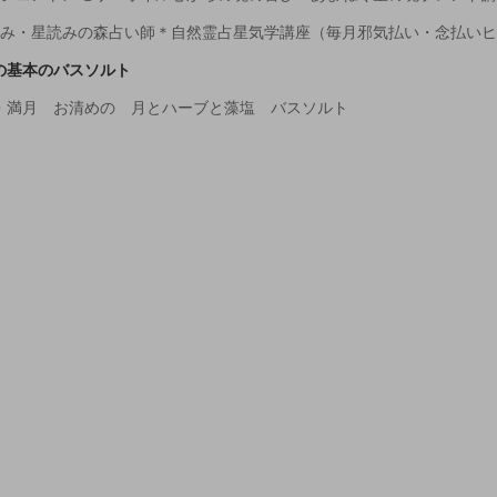
読み・星読みの森占い師＊自然霊占星気学講座（毎月邪気払い・念払い
の基本のバスソルト
・満月 お清めの 月とハーブと藻塩 バスソルト