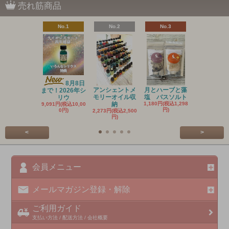
売れ筋商品
No.1
No.2
No.3
No.4
8月8日
アンシェントメ
月とハーブと藻
まで！2026年シ
20
モリーオイル収
塩 バスソルト
リウ
新作 アン
納
1,180円(税込1,298
9,091円(税込10,00
ントメ
円)
0円)
2,273円(税込2,500
3,636円(税込4
円)
円)
<
>
会員メニュー
メールマガジン登録・解除
ご利用ガイド
支払い方法 / 配送方法 / 会社概要