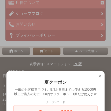
店長について
ショップブログ
お問い合せ
プライバシーポリシー
ホーム
カート
ページ先頭へ
表示切替 : スマートフォン |
PC版
2026年8月
×
日
月
火
水
木
金
土
1
夏クーポン
2
3
4
5
6
7
8
一般のお客様専用です。8月お盆前までに使える10000円
9
10
11
12
13
14
15
以上ご購入の方に1000円オフクーポン！1回だけ使えます
16
17
18
19
20
21
22
23
24
25
26
27
28
29
クーポンコード
30
31
■
が定休日です。