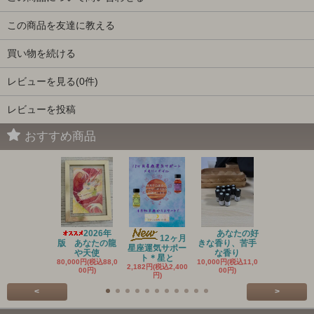
この商品を友達に教える
買い物を続ける
レビューを見る(0件)
レビューを投稿
おすすめ商品
2026年
あなたの好
20
12ヶ月
版 あなたの龍
きな香り、苦手
新作 アン
星座運気サポー
や天使
な香り
ントメ
ト＊星と
80,000円(税込88,0
10,000円(税込11,0
3,636円(税込4
2,182円(税込2,400
00円)
00円)
円)
円)
<
>